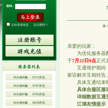
密码：
记住登录状态
忘记密码？
找
亲爱的玩家：
为优化服务器配
于
7月22日0点
正式
互通维护期间，
家谅解并互相转告
56大侠69服
07/11开启
具体互通结束时
56大侠68服
07/07开启
具体合服区服
56大侠67服
07/03开启
详细数据互通
56大侠66服
06/29开启
江湖友情提示