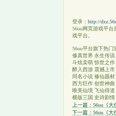
登录：
http://dxz.5
56uu网页游戏
戏平台。
56uu平台旗下热
修真世界 永生传说
斗炫卖萌 惊世之作
醉入西游 震撼上市
同名小说 修仙题材
西方巨作 创世神曲
唯美仙境 飞仙得道
横版三国 史诗剧
上一篇：56uu《
下一篇：56uu《