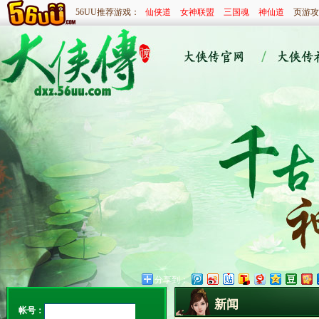
56UU推荐游戏：
仙侠道
女神联盟
三国魂
神仙道
页游攻
分享到：
新闻
帐号：