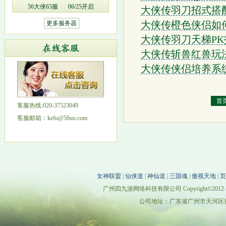
56大侠65服
06/25开启
大侠传羽刀招式搭
大侠传橙色侠侣如
更多服务器
大侠传羽刀天梯P
大侠传斩兽红兽玩
大侠传侠侣培养系
首
客服热线:020-37523049
客服邮箱：kefu@56uu.com
女神联盟
|
仙侠道
|
神仙道
|
三国魂
|
傲视天地
|
页
广州四九游网络科技有限公司 Copyright©2012
公司地址：广东省广州市天河区黄