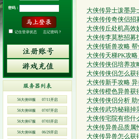
密码：
大侠传异士泼墨异
大侠传传奇侠侣招
大侠传丘处机高效妙
记住登录状态
忘记密码？
大侠传李莫愁招募
大侠传斩兽攻略 
大侠传天梯PK攻略
大侠传侠侣培养攻
大侠传侠侣怎么获
大侠传新手攻略 
大侠传橙色异兽获得
大侠传侠侣分析 
56大侠69服
07/11开启
大侠传武功秘籍掉
56大侠68服
07/07开启
大侠传宅院有些什
56大侠67服
07/03开启
大侠传异兽品质属
56大侠66服
06/29开启
大侠传异兽怎么获