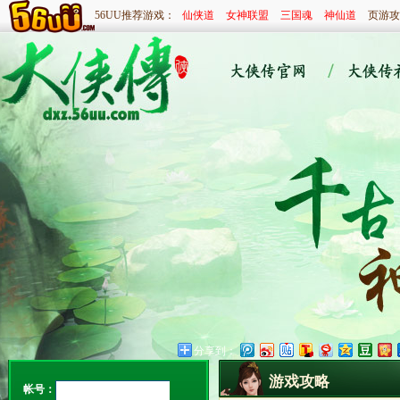
56UU推荐游戏：
仙侠道
女神联盟
三国魂
神仙道
页游攻
分享到：
游戏攻略
帐号：